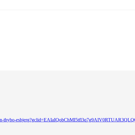
state-robin-thybo-esbjerg?gclid=EAIaIQobChMI5tfl3q7g9AIV0RT