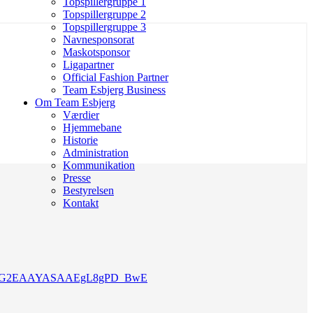
Topspillergruppe 1
Topspillergruppe 2
Topspillergruppe 3
Navnesponsorat
Maskotsponsor
Ligapartner
Official Fashion Partner
Team Esbjerg Business
Om Team Esbjerg
Værdier
Hjemmebane
Historie
Administration
Kommunikation
Presse
Bestyrelsen
Kontakt
UAR3QLQG2EAAYASAAEgL8gPD_BwE