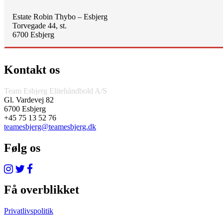
Estate Robin Thybo – Esbjerg
Torvegade 44, st.
6700 Esbjerg
Kontakt os
Team Esbjerg Elitehåndbold A/S
Gl. Vardevej 82
6700 Esbjerg
+45 75 13 52 76
teamesbjerg@teamesbjerg.dk
Følg os
Få overblikket
Privatlivspolitik