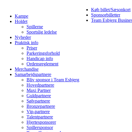
Køb billet/Sæsonkort
Sponsorbilletter
Kampe
Team Esbjerg Busine
Holdet
Spillerne
Sportslig ledelse
Nyheder
Praktisk info
Priser
Parkeringsforhold
Handicap info
Ordensreglement
Merchandise
Samarbejdspartnere
Bliv sponsor i Team Esbjerg
Hovedpartnere
Maxi Partner
Guldpartnere
Sølvpartnere
Bronzepartnere
Vip-partnere
Talentpartnere
Hjertesponsorer
Spillersponsor