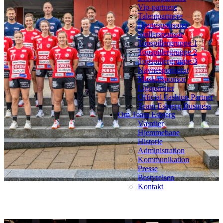
Vip-partnere
Talentpartnere
Hjertesponsorer
Spillersponsor
Topspillergruppe 1
Topspillergruppe 2
Topspillergruppe 3
Navnesponsorat
Maskotsponsor
Ligapartner
Official Fashion Partner
Team Esbjerg Business
Om Team Esbjerg
Værdier
Hjemmebane
Historie
Administration
Kommunikation
Presse
Bestyrelsen
Kontakt