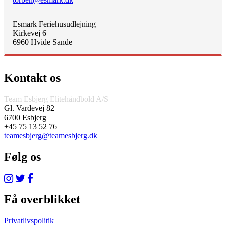
Esmark Feriehusudlejning
Kirkevej 6
6960 Hvide Sande
Kontakt os
Team Esbjerg Elitehåndbold A/S
Gl. Vardevej 82
6700 Esbjerg
+45 75 13 52 76
teamesbjerg@teamesbjerg.dk
Følg os
Få overblikket
Privatlivspolitik