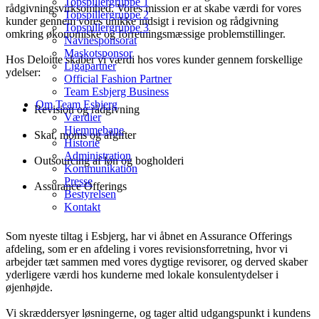
Topspillergruppe 1
rådgivningsvirksomhed. Vores mission er at skabe værdi for vores
Topspillergruppe 2
kunder gennem vores unikke indsigt i revision og rådgivning
Topspillergruppe 3
omkring økonomiske og forretningsmæssige problemstillinger.
Navnesponsorat
Maskotsponsor
Hos Deloitte skaber vi værdi hos vores kunder gennem forskellige
Ligapartner
ydelser:
Official Fashion Partner
Team Esbjerg Business
Om Team Esbjerg
Revision og rådgivning
Værdier
Hjemmebane
Skat, moms og afgifter
Historie
Administration
Outsourcing af løn og bogholderi
Kommunikation
Presse
Assurance Offerings
Bestyrelsen
Kontakt
Som nyeste tiltag i Esbjerg, har vi åbnet en Assurance Offerings
afdeling, som er en afdeling i vores revisionsforretning, hvor vi
arbejder tæt sammen med vores dygtige revisorer, og derved skaber
yderligere værdi hos kunderne med lokale konsulentydelser i
øjenhøjde.
Vi skræddersyer løsningerne, og tager altid udgangspunkt i kundens