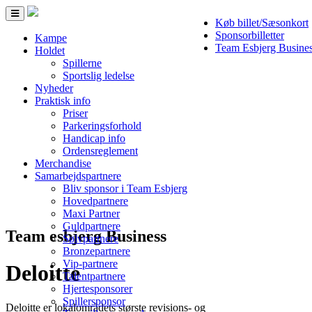
Toggle
Køb billet/Sæsonkort
navigation
Sponsorbilletter
Kampe
Team Esbjerg Busine
Holdet
Spillerne
Sportslig ledelse
Nyheder
Praktisk info
Priser
Parkeringsforhold
Handicap info
Ordensreglement
Merchandise
Samarbejdspartnere
Bliv sponsor i Team Esbjerg
Hovedpartnere
Maxi Partner
Guldpartnere
Team esbjerg Business
Sølvpartnere
Bronzepartnere
Vip-partnere
Deloitte
Talentpartnere
Hjertesponsorer
Spillersponsor
Deloitte er lokalområdets største revisions- og