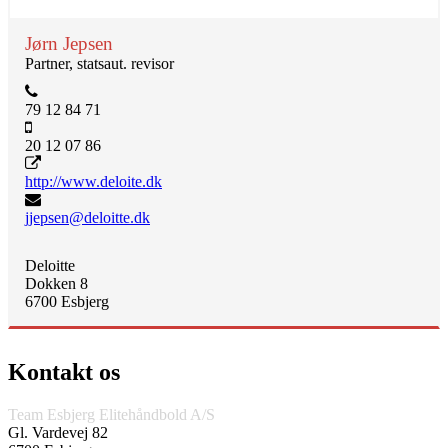
Jørn Jepsen
Partner, statsaut. revisor
79 12 84 71
20 12 07 86
http://www.deloite.dk
jjepsen@deloitte.dk
Deloitte
Dokken 8
6700 Esbjerg
Kontakt os
Team Esbjerg Elitehåndbold A/S
Gl. Vardevej 82