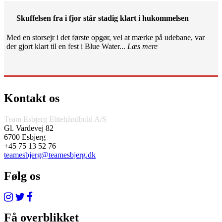
Skuffelsen fra i fjor står stadig klart i hukommelsen
Med en storsejr i det første opgør, vel at mærke på udebane, var
der gjort klart til en fest i Blue Water...
Læs mere
Kontakt os
Team Esbjerg Elitehåndbold A/S
Gl. Vardevej 82
6700 Esbjerg
+45 75 13 52 76
teamesbjerg@teamesbjerg.dk
Følg os
Få overblikket