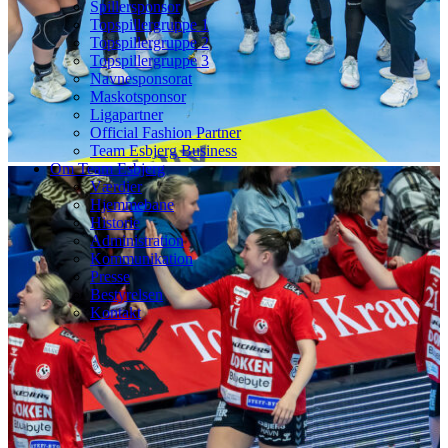
Spillersponsor
Topspillergruppe 1
Topspillergruppe 2
Topspillergruppe 3
Navnesponsorat
Maskotsponsor
Ligapartner
Official Fashion Partner
Team Esbjerg Business
Om Team Esbjerg
Værdier
Hjemmebane
Historie
Administration
Kommunikation
Presse
Bestyrelsen
Kontakt