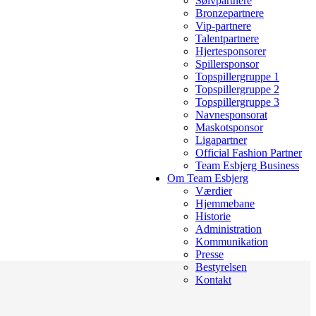
Sølvpartnere
Bronzepartnere
Vip-partnere
Talentpartnere
Hjertesponsorer
Spillersponsor
Topspillergruppe 1
Topspillergruppe 2
Topspillergruppe 3
Navnesponsorat
Maskotsponsor
Ligapartner
Official Fashion Partner
Team Esbjerg Business
Om Team Esbjerg
Værdier
Hjemmebane
Historie
Administration
Kommunikation
Presse
Bestyrelsen
Kontakt