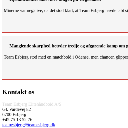
Minerne var negative, da det stod klart, at Team Esbjerg havde tabt 
Manglende skarphed betyder tredje og afgørende kamp om g
Team Esbjerg stod med en matchbold i Odense, men chancen glippe
Kontakt os
Team Esbjerg Elitehåndbold A/S
Gl. Vardevej 82
6700 Esbjerg
+45 75 13 52 76
teamesbjerg@teamesbjerg.dk