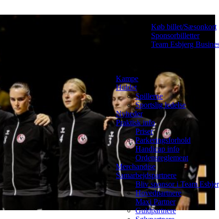
Køb billet/Sæsonkort
Sponsorbilletter
Team Esbjerg Busine
Kampe
Holdet
Spillerne
Sportslig ledelse
Nyheder
Praktisk info
Priser
Parkeringsforhold
Handicap info
Ordensreglement
Merchandise
Samarbejdspartnere
Bliv sponsor i Team Esbje
Hovedpartnere
Maxi Partner
Guldpartnere