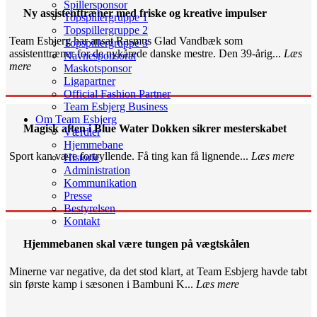
Spillersponsor
Ny assistenttræner med friske og kreative impulser
Topspillergruppe 1
Topspillergruppe 2
Team Esbjerg har ansat Rasmus Glad Vandbæk som
Topspillergruppe 3
assistenttræner for de nykårede danske mestre. Den 39-årig...
Læs
Navnesponsorat
mere
Maskotsponsor
Ligapartner
Official Fashion Partner
Team Esbjerg Business
Om Team Esbjerg
Magisk aften i Blue Water Dokken sikrer mesterskabet
Værdier
Hjemmebane
Sport kan være fortryllende. Få ting kan få lignende...
Læs mere
Historie
Administration
Kommunikation
Presse
Bestyrelsen
Kontakt
Hjemmebanen skal være tungen på vægtskålen
Minerne var negative, da det stod klart, at Team Esbjerg havde tabt
sin første kamp i sæsonen i Bambuni K...
Læs mere