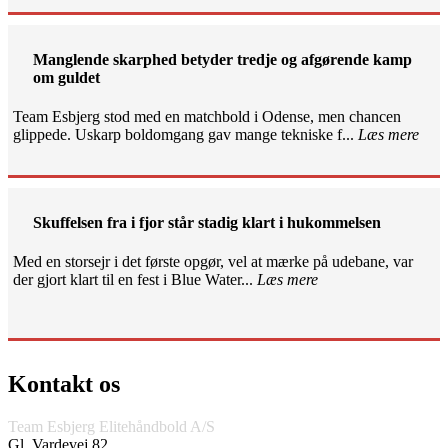
Manglende skarphed betyder tredje og afgørende kamp
om guldet
Team Esbjerg stod med en matchbold i Odense, men chancen
glippede. Uskarp boldomgang gav mange tekniske f...
Læs mere
Skuffelsen fra i fjor står stadig klart i hukommelsen
Med en storsejr i det første opgør, vel at mærke på udebane, var
der gjort klart til en fest i Blue Water...
Læs mere
Kontakt os
Team Esbjerg Elitehåndbold A/S
Gl. Vardevej 82