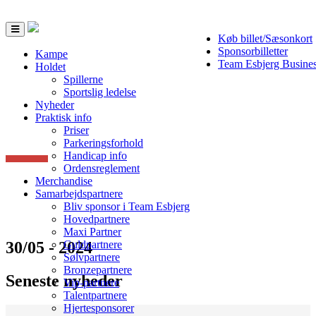
Toggle
Køb billet/Sæsonkort
navigation
Sponsorbilletter
Kampe
Team Esbjerg Busine
Holdet
Spillerne
Sportslig ledelse
Nyheder
Praktisk info
Priser
Parkeringsforhold
Handicap info
Ordensreglement
Merchandise
Samarbejdspartnere
Bliv sponsor i Team Esbjerg
Hovedpartnere
Maxi Partner
30/05 - 2024
Guldpartnere
Sølvpartnere
Bronzepartnere
Seneste nyheder
Vip-partnere
Talentpartnere
Hjertesponsorer