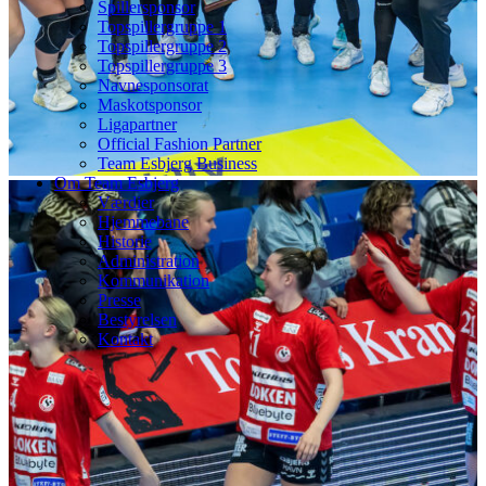
Spillersponsor
Topspillergruppe 1
Topspillergruppe 2
Topspillergruppe 3
Navnesponsorat
Maskotsponsor
Ligapartner
Official Fashion Partner
Team Esbjerg Business
Om Team Esbjerg
Værdier
Hjemmebane
Historie
Administration
Kommunikation
Presse
Bestyrelsen
Kontakt