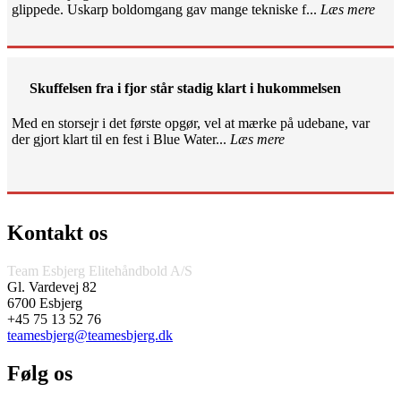
glippede. Uskarp boldomgang gav mange tekniske f...
Læs mere
Skuffelsen fra i fjor står stadig klart i hukommelsen
Med en storsejr i det første opgør, vel at mærke på udebane, var
der gjort klart til en fest i Blue Water...
Læs mere
Kontakt os
Team Esbjerg Elitehåndbold A/S
Gl. Vardevej 82
6700 Esbjerg
+45 75 13 52 76
teamesbjerg@teamesbjerg.dk
Følg os