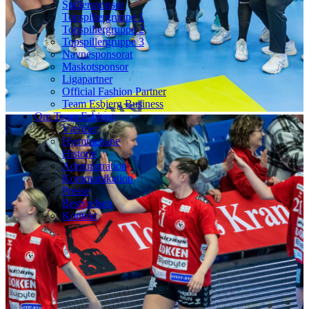
Spillersponsor
Topspillergruppe 1
Topspillergruppe 2
Topspillergruppe 3
Navnesponsorat
Maskotsponsor
Ligapartner
Official Fashion Partner
Team Esbjerg Business
Om Team Esbjerg
Værdier
Hjemmebane
Historie
Administration
Kommunikation
Presse
Bestyrelsen
Kontakt