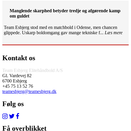
Manglende skarphed betyder tredje og afgørende kamp
om guldet
Team Esbjerg stod med en matchbold i Odense, men chancen
glippede. Uskarp boldomgang gav mange tekniske f...
Læs mere
Kontakt os
Team Esbjerg Elitehåndbold A/S
Gl. Vardevej 82
6700 Esbjerg
+45 75 13 52 76
teamesbjerg@teamesbjerg.dk
Følg os
Få overblikket