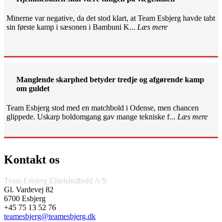
Minerne var negative, da det stod klart, at Team Esbjerg havde tabt
sin første kamp i sæsonen i Bambuni K...
Læs mere
Manglende skarphed betyder tredje og afgørende kamp
om guldet
Team Esbjerg stod med en matchbold i Odense, men chancen
glippede. Uskarp boldomgang gav mange tekniske f...
Læs mere
Kontakt os
Team Esbjerg Elitehåndbold A/S
Gl. Vardevej 82
6700 Esbjerg
+45 75 13 52 76
teamesbjerg@teamesbjerg.dk