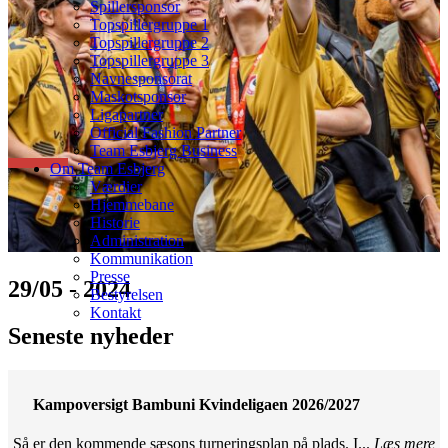
Spillersponsor
Topspillergruppe 1
Topspillergruppe 2
Topspillergruppe 3
Navnesponsorat
Maskotsponsor
Ligapartner
Official Fashion Partner
Team Esbjerg Business
Om Team Esbjerg
Værdier
Hjemmebane
Historie
Administration
Kommunikation
Presse
29/05 - 2024
Bestyrelsen
Kontakt
Seneste nyheder
Kampoversigt Bambuni Kvindeligaen 2026/2027
Så er den kommende sæsons turneringsplan på plads. I...
Læs mere