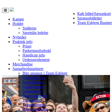
Toggle
Køb billet/Sæsonkort
navigation
Sponsorbilletter
Kampe
Team Esbjerg Busine
Holdet
Spillerne
Sportslig ledelse
Nyheder
Praktisk info
Priser
Parkeringsforhold
Handicap info
Ordensreglement
Merchandise
Samarbejdspartnere
Bliv sponsor i Team Esbjerg
Hovedpartnere
Maxi Partner
Guldpartnere
Sølvpartnere
Bronzepartnere
Vip-partnere
Talentpartnere
Hjertesponsorer