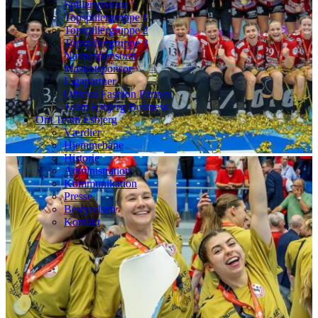
Spillersponsor
Topspillergruppe 1
Topspillergruppe 2
Topspillergruppe 3
Navnesponsorat
Maskotsponsor
Ligapartner
Official Fashion Partner
Team Esbjerg Business
Om Team Esbjerg
Værdier
Hjemmebane
Historie
Administration
Kommunikation
Presse
Bestyrelsen
Kontakt