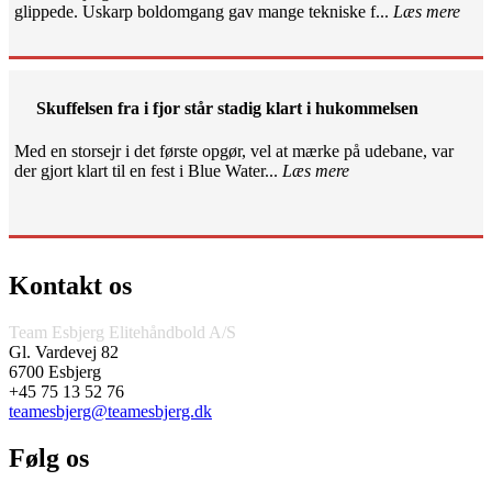
glippede. Uskarp boldomgang gav mange tekniske f...
Læs mere
Skuffelsen fra i fjor står stadig klart i hukommelsen
Med en storsejr i det første opgør, vel at mærke på udebane, var
der gjort klart til en fest i Blue Water...
Læs mere
Kontakt os
Team Esbjerg Elitehåndbold A/S
Gl. Vardevej 82
6700 Esbjerg
+45 75 13 52 76
teamesbjerg@teamesbjerg.dk
Følg os