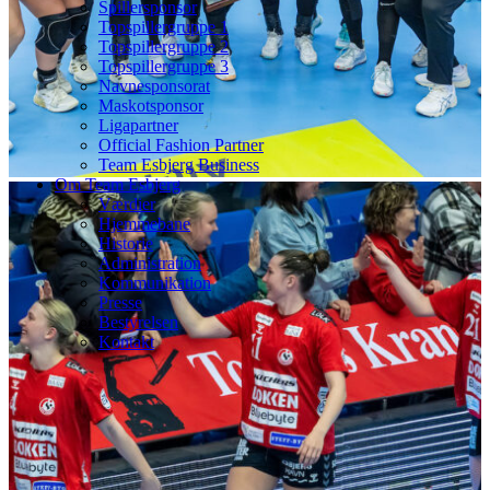
Spillersponsor
Topspillergruppe 1
Topspillergruppe 2
Topspillergruppe 3
Navnesponsorat
Maskotsponsor
Ligapartner
Official Fashion Partner
Team Esbjerg Business
Om Team Esbjerg
Værdier
Hjemmebane
Historie
Administration
Kommunikation
Presse
Bestyrelsen
Kontakt