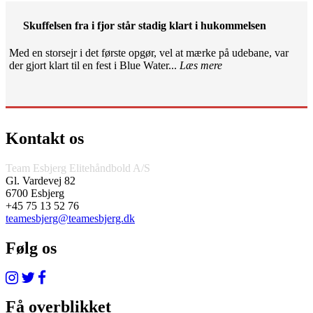
Skuffelsen fra i fjor står stadig klart i hukommelsen
Med en storsejr i det første opgør, vel at mærke på udebane, var
der gjort klart til en fest i Blue Water...
Læs mere
Kontakt os
Team Esbjerg Elitehåndbold A/S
Gl. Vardevej 82
6700 Esbjerg
+45 75 13 52 76
teamesbjerg@teamesbjerg.dk
Følg os
Få overblikket