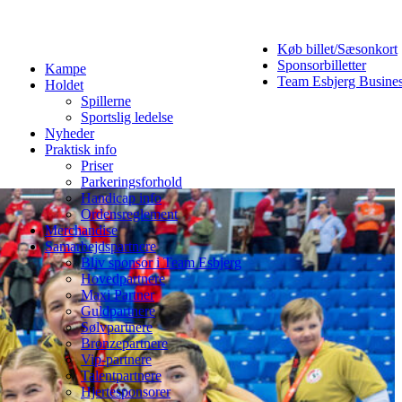
Køb billet/Sæsonkort
Sponsorbilletter
Kampe
Team Esbjerg Busine
Holdet
Spillerne
Sportslig ledelse
Nyheder
Praktisk info
Priser
Parkeringsforhold
Handicap info
Ordensreglement
Merchandise
Samarbejdspartnere
Bliv sponsor i Team Esbjerg
Hovedpartnere
Maxi Partner
Guldpartnere
Sølvpartnere
Bronzepartnere
Vip-partnere
Talentpartnere
Hjertesponsorer