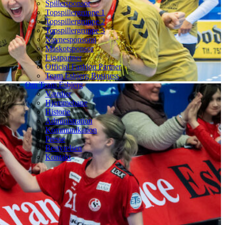
Spillersponsor
Topspillergruppe 1
Topspillergruppe 2
Topspillergruppe 3
Navnesponsorat
Maskotsponsor
Ligapartner
Official Fashion Partner
Team Esbjerg Business
Om Team Esbjerg
Værdier
Hjemmebane
Historie
Administration
Kommunikation
Presse
Bestyrelsen
Kontakt