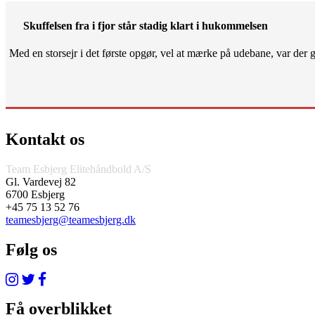
Skuffelsen fra i fjor står stadig klart i hukommelsen
Med en storsejr i det første opgør, vel at mærke på udebane, var der gjo
Kontakt os
Team Esbjerg Elitehåndbold A/S
Gl. Vardevej 82
6700 Esbjerg
+45 75 13 52 76
teamesbjerg@teamesbjerg.dk
Følg os
Få overblikket