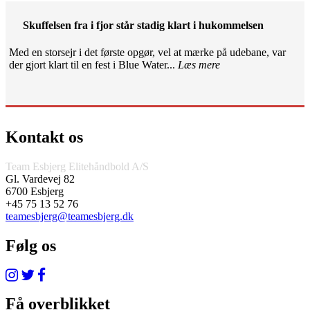
Skuffelsen fra i fjor står stadig klart i hukommelsen
Med en storsejr i det første opgør, vel at mærke på udebane, var
der gjort klart til en fest i Blue Water...
Læs mere
Kontakt os
Team Esbjerg Elitehåndbold A/S
Gl. Vardevej 82
6700 Esbjerg
+45 75 13 52 76
teamesbjerg@teamesbjerg.dk
Følg os
Få overblikket