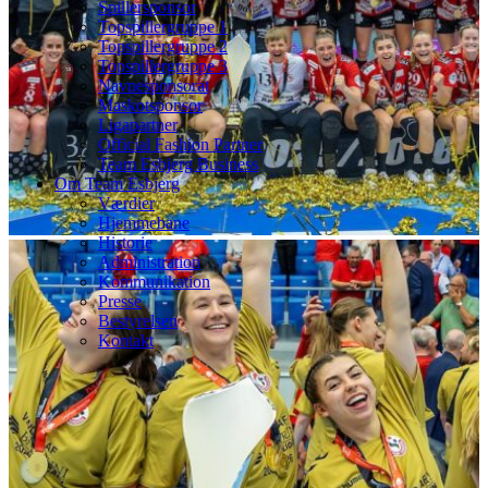
Spillersponsor
Topspillergruppe 1
Topspillergruppe 2
Topspillergruppe 3
Navnesponsorat
Maskotsponsor
Ligapartner
Official Fashion Partner
Team Esbjerg Business
Om Team Esbjerg
Værdier
Hjemmebane
Historie
Administration
Kommunikation
Presse
Bestyrelsen
Kontakt