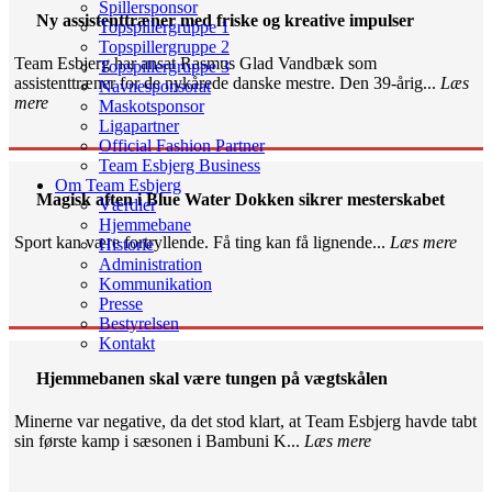
Spillersponsor
Ny assistenttræner med friske og kreative impulser
Topspillergruppe 1
Topspillergruppe 2
Team Esbjerg har ansat Rasmus Glad Vandbæk som
Topspillergruppe 3
assistenttræner for de nykårede danske mestre. Den 39-årig...
Læs
Navnesponsorat
mere
Maskotsponsor
Ligapartner
Official Fashion Partner
Team Esbjerg Business
Om Team Esbjerg
Magisk aften i Blue Water Dokken sikrer mesterskabet
Værdier
Hjemmebane
Sport kan være fortryllende. Få ting kan få lignende...
Læs mere
Historie
Administration
Kommunikation
Presse
Bestyrelsen
Kontakt
Hjemmebanen skal være tungen på vægtskålen
Minerne var negative, da det stod klart, at Team Esbjerg havde tabt
sin første kamp i sæsonen i Bambuni K...
Læs mere