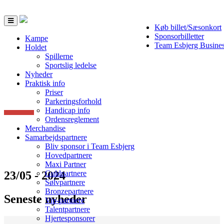
Toggle
Køb billet/Sæsonkort
navigation
Sponsorbilletter
Kampe
Team Esbjerg Busine
Holdet
Spillerne
Sportslig ledelse
Nyheder
Praktisk info
Priser
Parkeringsforhold
Handicap info
Ordensreglement
Merchandise
Samarbejdspartnere
Bliv sponsor i Team Esbjerg
Hovedpartnere
Maxi Partner
23/05 - 2024
Guldpartnere
Sølvpartnere
Bronzepartnere
Seneste nyheder
Vip-partnere
Talentpartnere
Hjertesponsorer