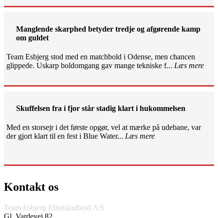
Manglende skarphed betyder tredje og afgørende kamp
om guldet
Team Esbjerg stod med en matchbold i Odense, men chancen
glippede. Uskarp boldomgang gav mange tekniske f...
Læs mere
Skuffelsen fra i fjor står stadig klart i hukommelsen
Med en storsejr i det første opgør, vel at mærke på udebane, var
der gjort klart til en fest i Blue Water...
Læs mere
Kontakt os
Team Esbjerg Elitehåndbold A/S
Gl. Vardevej 82