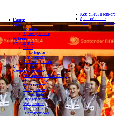
Køb billet/Sæsonkort
Sponsorbilletter
Kampe
Team Esbjerg Busine
Holdet
Spillerne
Sportslig ledelse
Nyheder
Praktisk info
Priser
Parkeringsforhold
Handicap info
Ordensreglement
Merchandise
Samarbejdspartnere
Bliv sponsor i Team Esbjerg
Hovedpartnere
Maxi Partner
Guldpartnere
Sølvpartnere
Bronzepartnere
Vip-partnere
Talentpartnere
Hjertesponsorer