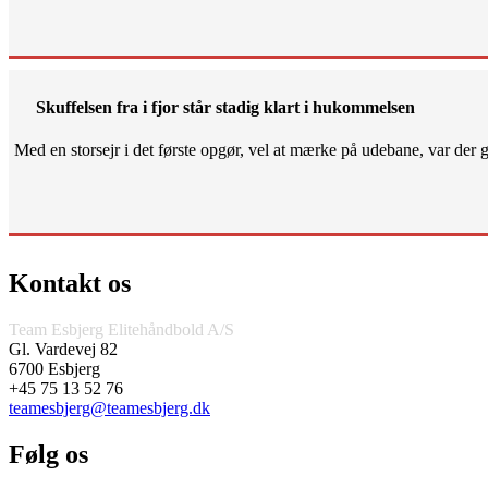
Skuffelsen fra i fjor står stadig klart i hukommelsen
Med en storsejr i det første opgør, vel at mærke på udebane, var der gjo
Kontakt os
Team Esbjerg Elitehåndbold A/S
Gl. Vardevej 82
6700 Esbjerg
+45 75 13 52 76
teamesbjerg@teamesbjerg.dk
Følg os