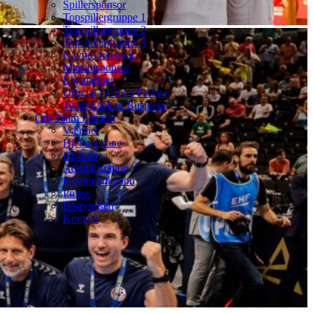
Spillersponsor
Topspillergruppe 1
Topspillergruppe 2
Topspillergruppe 3
Navnesponsorat
Maskotsponsor
Ligapartner
Official Fashion Partner
Team Esbjerg Business
Om Team Esbjerg
Værdier
Hjemmebane
Historie
Administration
Kommunikation
Presse
Bestyrelsen
Kontakt