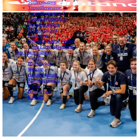
Spillersponsor
Topspillergruppe 1
Topspillergruppe 2
Topspillergruppe 3
Navnesponsorat
Maskotsponsor
Ligapartner
Official Fashion Partner
Team Esbjerg Business
Om Team Esbjerg
Værdier
Hjemmebane
Historie
Administration
Kommunikation
Presse
Bestyrelsen
Kontakt