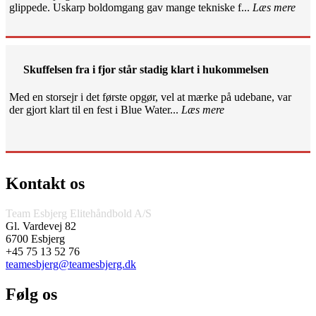
glippede. Uskarp boldomgang gav mange tekniske f...
Læs mere
Skuffelsen fra i fjor står stadig klart i hukommelsen
Med en storsejr i det første opgør, vel at mærke på udebane, var
der gjort klart til en fest i Blue Water...
Læs mere
Kontakt os
Team Esbjerg Elitehåndbold A/S
Gl. Vardevej 82
6700 Esbjerg
+45 75 13 52 76
teamesbjerg@teamesbjerg.dk
Følg os