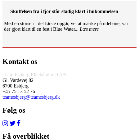
Skuffelsen fra i fjor står stadig klart i hukommelsen
Med en storsejr i det første opgør, vel at mærke på udebane, var
der gjort klart til en fest i Blue Water...
Læs mere
Kontakt os
Team Esbjerg Elitehåndbold A/S
Gl. Vardevej 82
6700 Esbjerg
+45 75 13 52 76
teamesbjerg@teamesbjerg.dk
Følg os
Få overblikket