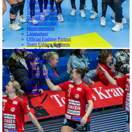
Spillersponsor
Topspillergruppe 1
Topspillergruppe 2
Topspillergruppe 3
Navnesponsorat
Maskotsponsor
Ligapartner
Official Fashion Partner
Team Esbjerg Business
Om Team Esbjerg
Værdier
Hjemmebane
Historie
Administration
Kommunikation
Presse
Bestyrelsen
Kontakt