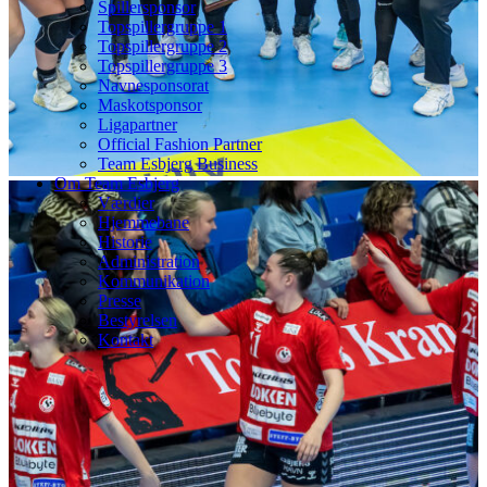
Spillersponsor
Topspillergruppe 1
Topspillergruppe 2
Topspillergruppe 3
Navnesponsorat
Maskotsponsor
Ligapartner
Official Fashion Partner
Team Esbjerg Business
Om Team Esbjerg
Værdier
Hjemmebane
Historie
Administration
Kommunikation
Presse
Bestyrelsen
Kontakt