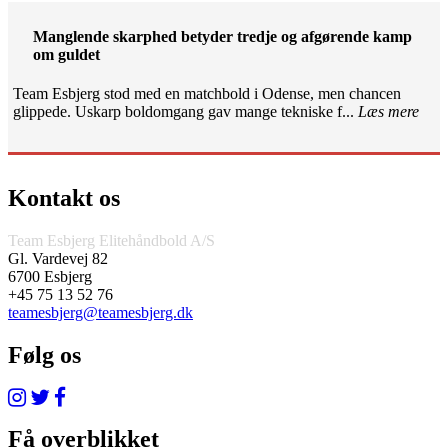
Manglende skarphed betyder tredje og afgørende kamp
om guldet
Team Esbjerg stod med en matchbold i Odense, men chancen
glippede. Uskarp boldomgang gav mange tekniske f...
Læs mere
Kontakt os
Team Esbjerg Elitehåndbold A/S
Gl. Vardevej 82
6700 Esbjerg
+45 75 13 52 76
teamesbjerg@teamesbjerg.dk
Følg os
Få overblikket