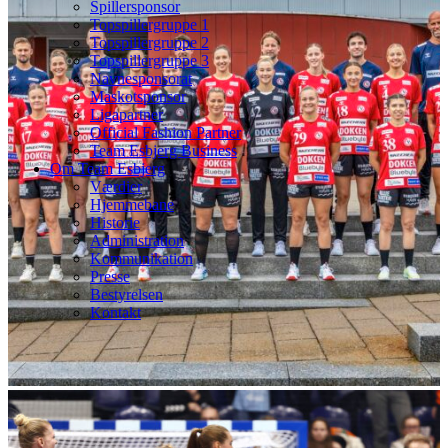
Spillersponsor
Topspillergruppe 1
Topspillergruppe 2
Topspillergruppe 3
Navnesponsorat
Maskotsponsor
Ligapartner
Official Fashion Partner
Team Esbjerg Business
Om Team Esbjerg
Værdier
Hjemmebane
Historie
Administration
Kommunikation
Presse
Bestyrelsen
Kontakt