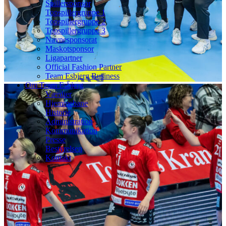
Spillersponsor
Topspillergruppe 1
Topspillergruppe 2
Topspillergruppe 3
Navnesponsorat
Maskotsponsor
Ligapartner
Official Fashion Partner
Team Esbjerg Business
Om Team Esbjerg
Værdier
Hjemmebane
Historie
Administration
Kommunikation
Presse
Bestyrelsen
Kontakt