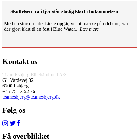
Skuffelsen fra i fjor står stadig klart i hukommelsen
Med en storsejr i det første opgør, vel at mærke på udebane, var
der gjort klart til en fest i Blue Water...
Læs mere
Kontakt os
Team Esbjerg Elitehåndbold A/S
Gl. Vardevej 82
6700 Esbjerg
+45 75 13 52 76
teamesbjerg@teamesbjerg.dk
Følg os
Få overblikket