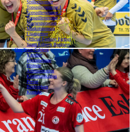
Spillersponsor
Topspillergruppe 1
Topspillergruppe 2
Topspillergruppe 3
Navnesponsorat
Maskotsponsor
Ligapartner
Official Fashion Partner
Team Esbjerg Business
Om Team Esbjerg
Værdier
Hjemmebane
Historie
Administration
Kommunikation
Presse
Bestyrelsen
Kontakt