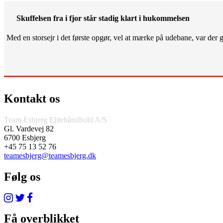
Skuffelsen fra i fjor står stadig klart i hukommelsen
Med en storsejr i det første opgør, vel at mærke på udebane, var der gjo
Kontakt os
Team Esbjerg Elitehåndbold A/S
Gl. Vardevej 82
6700 Esbjerg
+45 75 13 52 76
teamesbjerg@teamesbjerg.dk
Følg os
Få overblikket