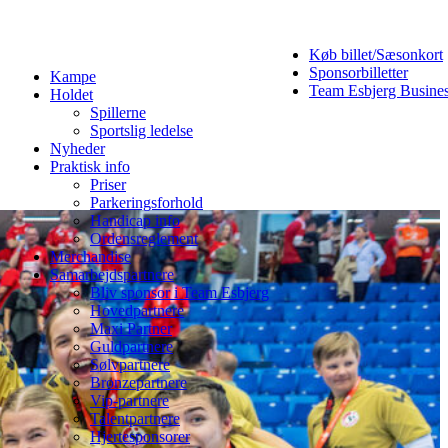
Køb billet/Sæsonkort
Sponsorbilletter
Kampe
Team Esbjerg Busine
Holdet
Spillerne
Sportslig ledelse
Nyheder
Praktisk info
Priser
Parkeringsforhold
Handicap info
Ordensreglement
Merchandise
Samarbejdspartnere
Bliv sponsor i Team Esbjerg
Hovedpartnere
Maxi Partner
Guldpartnere
Sølvpartnere
Bronzepartnere
Vip-partnere
Talentpartnere
Hjertesponsorer