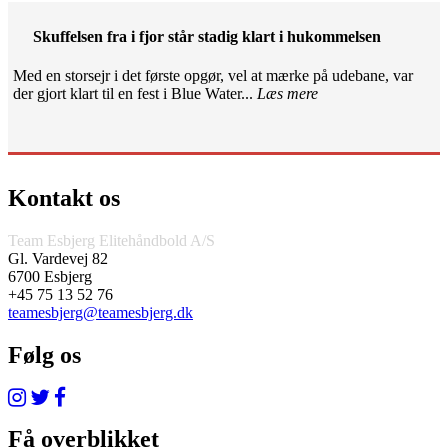
Skuffelsen fra i fjor står stadig klart i hukommelsen
Med en storsejr i det første opgør, vel at mærke på udebane, var
der gjort klart til en fest i Blue Water...
Læs mere
Kontakt os
Team Esbjerg Elitehåndbold A/S
Gl. Vardevej 82
6700 Esbjerg
+45 75 13 52 76
teamesbjerg@teamesbjerg.dk
Følg os
Få overblikket