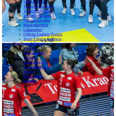
Spillersponsor
Topspillergruppe 1
Topspillergruppe 2
Topspillergruppe 3
Navnesponsorat
Maskotsponsor
Ligapartner
Official Fashion Partner
Team Esbjerg Business
Om Team Esbjerg
Værdier
Hjemmebane
Historie
Administration
Kommunikation
Presse
Bestyrelsen
Kontakt