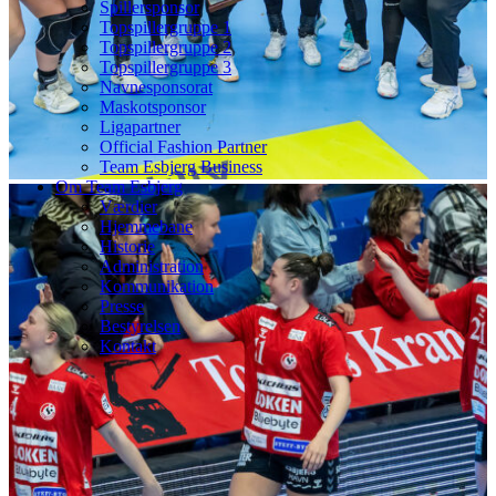
Spillersponsor
Topspillergruppe 1
Topspillergruppe 2
Topspillergruppe 3
Navnesponsorat
Maskotsponsor
Ligapartner
Official Fashion Partner
Team Esbjerg Business
Om Team Esbjerg
Værdier
Hjemmebane
Historie
Administration
Kommunikation
Presse
Bestyrelsen
Kontakt