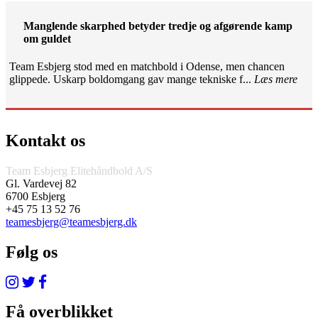
Manglende skarphed betyder tredje og afgørende kamp
om guldet
Team Esbjerg stod med en matchbold i Odense, men chancen
glippede. Uskarp boldomgang gav mange tekniske f...
Læs mere
Kontakt os
Team Esbjerg Elitehåndbold A/S
Gl. Vardevej 82
6700 Esbjerg
+45 75 13 52 76
teamesbjerg@teamesbjerg.dk
Følg os
Få overblikket