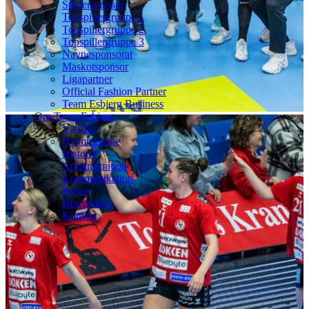
Spillersponsor
Topspillergruppe 1
Topspillergruppe 2
Topspillergruppe 3
Navnesponsorat
Maskotsponsor
Ligapartner
Official Fashion Partner
Team Esbjerg Business
Om Team Esbjerg
Værdier
Hjemmebane
Historie
Administration
Kommunikation
Presse
Bestyrelsen
Kontakt