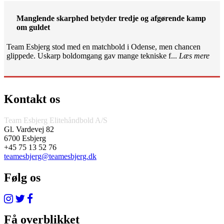
Manglende skarphed betyder tredje og afgørende kamp
om guldet
Team Esbjerg stod med en matchbold i Odense, men chancen
glippede. Uskarp boldomgang gav mange tekniske f...
Læs mere
Kontakt os
Team Esbjerg Elitehåndbold A/S
Gl. Vardevej 82
6700 Esbjerg
+45 75 13 52 76
teamesbjerg@teamesbjerg.dk
Følg os
Få overblikket