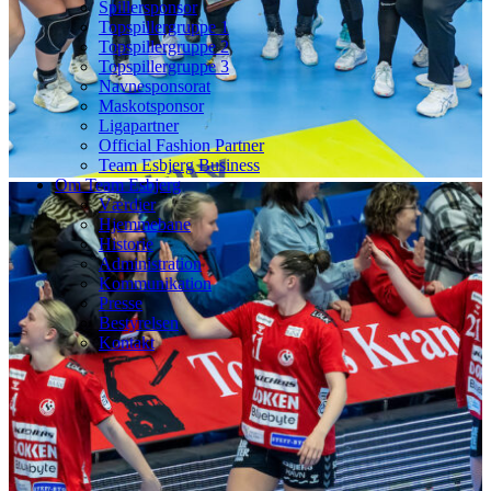
Spillersponsor
Topspillergruppe 1
Topspillergruppe 2
Topspillergruppe 3
Navnesponsorat
Maskotsponsor
Ligapartner
Official Fashion Partner
Team Esbjerg Business
Om Team Esbjerg
Værdier
Hjemmebane
Historie
Administration
Kommunikation
Presse
Bestyrelsen
Kontakt