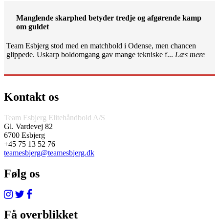
Manglende skarphed betyder tredje og afgørende kamp
om guldet
Team Esbjerg stod med en matchbold i Odense, men chancen
glippede. Uskarp boldomgang gav mange tekniske f...
Læs mere
Kontakt os
Team Esbjerg Elitehåndbold A/S
Gl. Vardevej 82
6700 Esbjerg
+45 75 13 52 76
teamesbjerg@teamesbjerg.dk
Følg os
Få overblikket