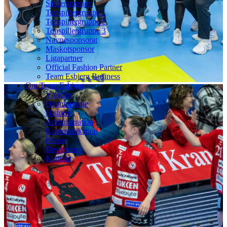
Spillersponsor
Topspillergruppe 1
Topspillergruppe 2
Topspillergruppe 3
Navnesponsorat
Maskotsponsor
Ligapartner
Official Fashion Partner
Team Esbjerg Business
Om Team Esbjerg
Værdier
Hjemmebane
Historie
Administration
Kommunikation
Presse
Bestyrelsen
Kontakt