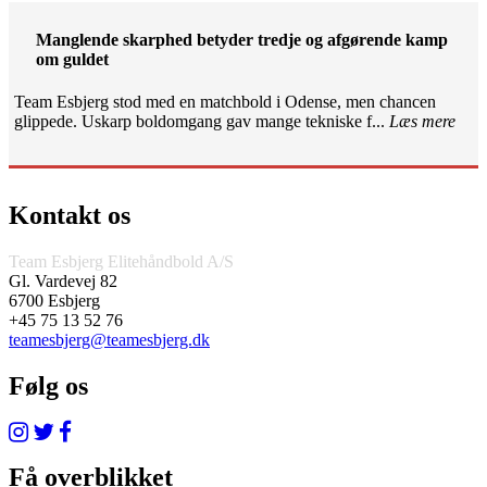
Manglende skarphed betyder tredje og afgørende kamp
om guldet
Team Esbjerg stod med en matchbold i Odense, men chancen
glippede. Uskarp boldomgang gav mange tekniske f...
Læs mere
Kontakt os
Team Esbjerg Elitehåndbold A/S
Gl. Vardevej 82
6700 Esbjerg
+45 75 13 52 76
teamesbjerg@teamesbjerg.dk
Følg os
Få overblikket