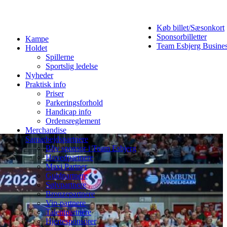
Køb billet/Sæsonkort
Sponsorbilletter
Kampe
Team Esbjerg Busine
Holdet
Spillerne
Sportslig ledelse
Nyheder
Praktisk info
Priser
Parkeringsforhold
Handicap info
Ordensreglement
Merchandise
Samarbejdspartnere
Bliv sponsor i Team Esbjerg
Hovedpartnere
Maxi Partner
Guldpartnere
Sølvpartnere
Bronzepartnere
Vip-partnere
Talentpartnere
Hjertesponsorer