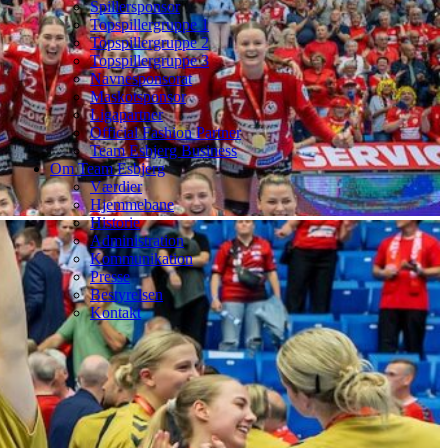
Spillersponsor
Topspillergruppe 1
Topspillergruppe 2
Topspillergruppe 3
Navnesponsorat
Maskotsponsor
Ligapartner
Official Fashion Partner
Team Esbjerg Business
Om Team Esbjerg
Værdier
Hjemmebane
Historie
Administration
Kommunikation
Presse
Bestyrelsen
Kontakt