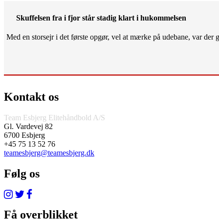
Skuffelsen fra i fjor står stadig klart i hukommelsen
Med en storsejr i det første opgør, vel at mærke på udebane, var der gjo
Kontakt os
Team Esbjerg Elitehåndbold A/S
Gl. Vardevej 82
6700 Esbjerg
+45 75 13 52 76
teamesbjerg@teamesbjerg.dk
Følg os
Få overblikket