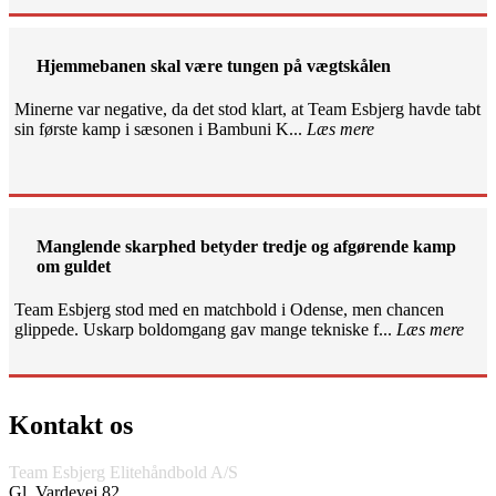
Hjemmebanen skal være tungen på vægtskålen
Minerne var negative, da det stod klart, at Team Esbjerg havde tabt
sin første kamp i sæsonen i Bambuni K...
Læs mere
Manglende skarphed betyder tredje og afgørende kamp
om guldet
Team Esbjerg stod med en matchbold i Odense, men chancen
glippede. Uskarp boldomgang gav mange tekniske f...
Læs mere
Kontakt os
Team Esbjerg Elitehåndbold A/S
Gl. Vardevej 82