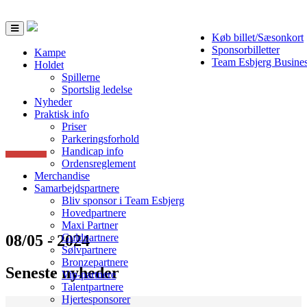
Toggle
Køb billet/Sæsonkort
navigation
Sponsorbilletter
Kampe
Team Esbjerg Busine
Holdet
Spillerne
Sportslig ledelse
Nyheder
Praktisk info
Priser
Parkeringsforhold
Handicap info
Ordensreglement
Merchandise
Samarbejdspartnere
Bliv sponsor i Team Esbjerg
Hovedpartnere
Maxi Partner
08/05 - 2024
Guldpartnere
Sølvpartnere
Bronzepartnere
Seneste nyheder
Vip-partnere
Talentpartnere
Hjertesponsorer