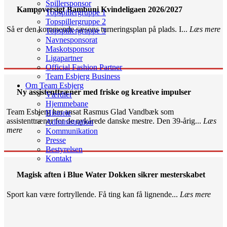
Spillersponsor
Kampoversigt Bambuni Kvindeligaen 2026/2027
Topspillergruppe 1
Topspillergruppe 2
Så er den kommende sæsons turneringsplan på plads. I...
Læs mere
Topspillergruppe 3
Navnesponsorat
Maskotsponsor
Ligapartner
Official Fashion Partner
Team Esbjerg Business
Om Team Esbjerg
Ny assistenttræner med friske og kreative impulser
Værdier
Hjemmebane
Team Esbjerg har ansat Rasmus Glad Vandbæk som
Historie
assistenttræner for de nykårede danske mestre. Den 39-årig...
Læs
Administration
mere
Kommunikation
Presse
Bestyrelsen
Kontakt
Magisk aften i Blue Water Dokken sikrer mesterskabet
Sport kan være fortryllende. Få ting kan få lignende...
Læs mere