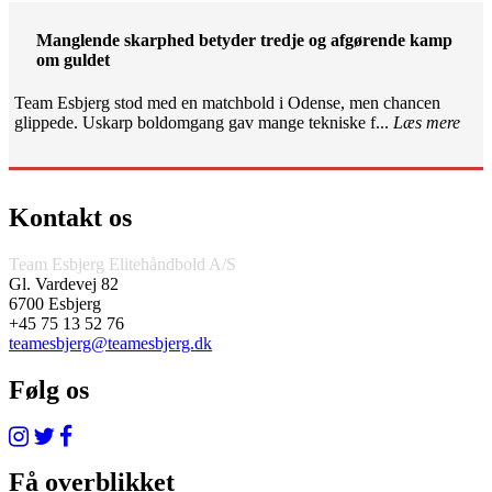
Manglende skarphed betyder tredje og afgørende kamp
om guldet
Team Esbjerg stod med en matchbold i Odense, men chancen
glippede. Uskarp boldomgang gav mange tekniske f...
Læs mere
Kontakt os
Team Esbjerg Elitehåndbold A/S
Gl. Vardevej 82
6700 Esbjerg
+45 75 13 52 76
teamesbjerg@teamesbjerg.dk
Følg os
Få overblikket