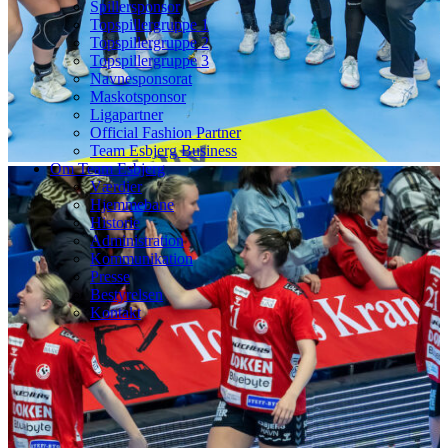
Spillersponsor
Topspillergruppe 1
Topspillergruppe 2
Topspillergruppe 3
Navnesponsorat
Maskotsponsor
Ligapartner
Official Fashion Partner
Team Esbjerg Business
Om Team Esbjerg
Værdier
Hjemmebane
Historie
Administration
Kommunikation
Presse
Bestyrelsen
Kontakt