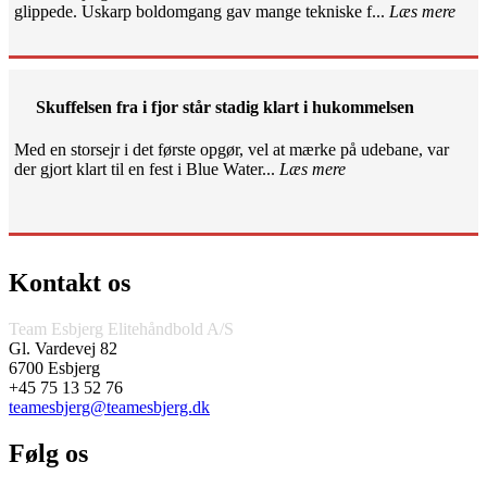
glippede. Uskarp boldomgang gav mange tekniske f...
Læs mere
Skuffelsen fra i fjor står stadig klart i hukommelsen
Med en storsejr i det første opgør, vel at mærke på udebane, var
der gjort klart til en fest i Blue Water...
Læs mere
Kontakt os
Team Esbjerg Elitehåndbold A/S
Gl. Vardevej 82
6700 Esbjerg
+45 75 13 52 76
teamesbjerg@teamesbjerg.dk
Følg os