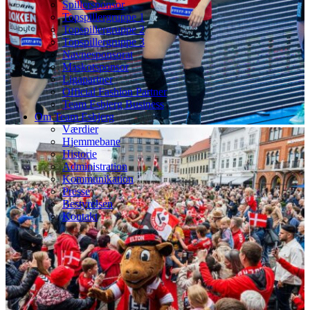
Spillersponsor
Topspillergruppe 1
Topspillergruppe 2
Topspillergruppe 3
Navnesponsorat
Maskotsponsor
Ligapartner
Official Fashion Partner
Team Esbjerg Business
Om Team Esbjerg
Værdier
Hjemmebane
Historie
Administration
Kommunikation
Presse
Bestyrelsen
Kontakt