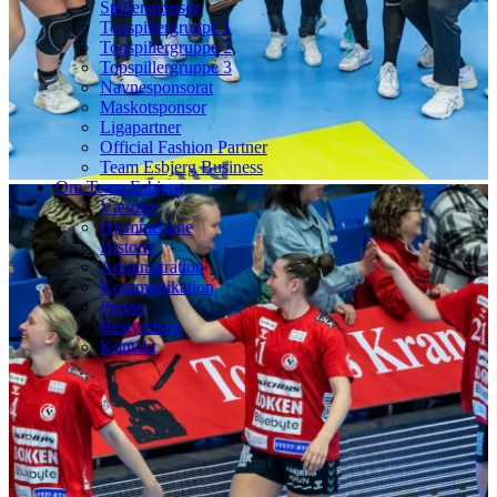
Spillersponsor
Topspillergruppe 1
Topspillergruppe 2
Topspillergruppe 3
Navnesponsorat
Maskotsponsor
Ligapartner
Official Fashion Partner
Team Esbjerg Business
Om Team Esbjerg
Værdier
Hjemmebane
Historie
Administration
Kommunikation
Presse
Bestyrelsen
Kontakt