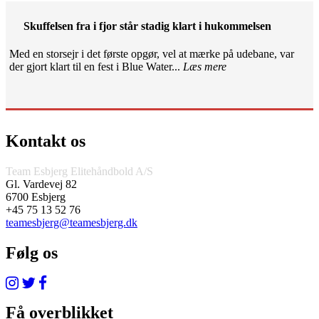
Skuffelsen fra i fjor står stadig klart i hukommelsen
Med en storsejr i det første opgør, vel at mærke på udebane, var
der gjort klart til en fest i Blue Water...
Læs mere
Kontakt os
Team Esbjerg Elitehåndbold A/S
Gl. Vardevej 82
6700 Esbjerg
+45 75 13 52 76
teamesbjerg@teamesbjerg.dk
Følg os
Få overblikket