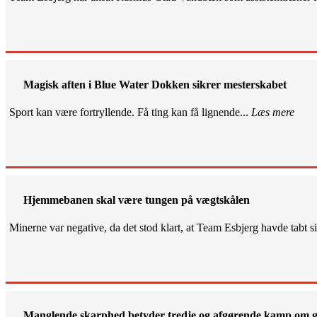
Magisk aften i Blue Water Dokken sikrer mesterskabet
Sport kan være fortryllende. Få ting kan få lignende...
Læs mere
Hjemmebanen skal være tungen på vægtskålen
Minerne var negative, da det stod klart, at Team Esbjerg havde tabt 
Manglende skarphed betyder tredje og afgørende kamp om g