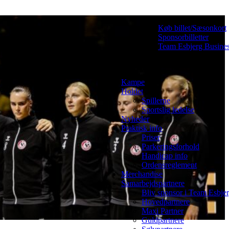
Køb billet/Sæsonkort
Sponsorbilletter
Team Esbjerg Busine
Kampe
Holdet
Spillerne
Sportslig ledelse
Nyheder
Praktisk info
Priser
Parkeringsforhold
Handicap info
Ordensreglement
Merchandise
Samarbejdspartnere
Bliv sponsor i Team Esbje
Hovedpartnere
Maxi Partner
Guldpartnere