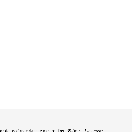
r de nykårede danske mestre. Den 39-årig...
Læs mere