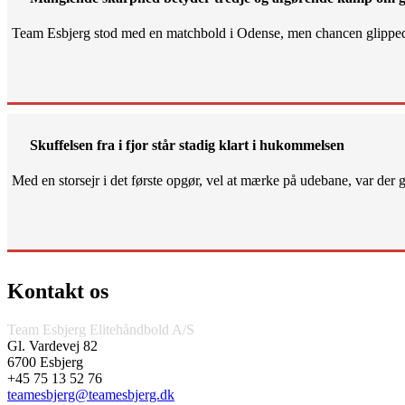
Team Esbjerg stod med en matchbold i Odense, men chancen glippe
Skuffelsen fra i fjor står stadig klart i hukommelsen
Med en storsejr i det første opgør, vel at mærke på udebane, var der gjo
Kontakt os
Team Esbjerg Elitehåndbold A/S
Gl. Vardevej 82
6700 Esbjerg
+45 75 13 52 76
teamesbjerg@teamesbjerg.dk