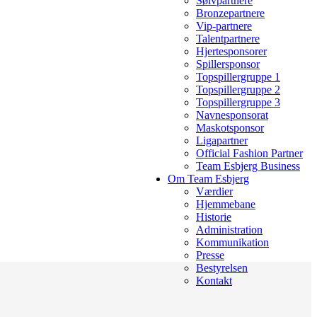
Sølvpartnere
Bronzepartnere
Vip-partnere
Talentpartnere
Hjertesponsorer
Spillersponsor
Topspillergruppe 1
Topspillergruppe 2
Topspillergruppe 3
Navnesponsorat
Maskotsponsor
Ligapartner
Official Fashion Partner
Team Esbjerg Business
Om Team Esbjerg
Værdier
Hjemmebane
Historie
Administration
Kommunikation
Presse
Bestyrelsen
Kontakt