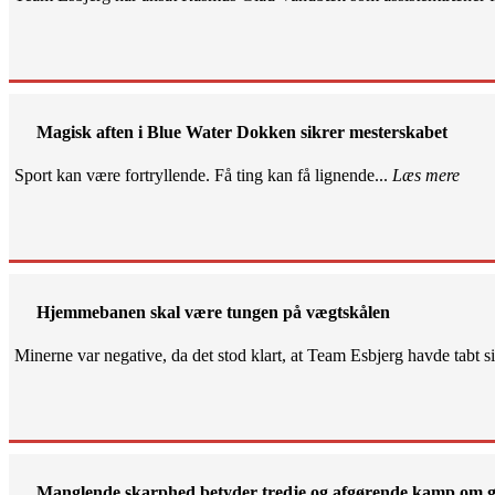
Magisk aften i Blue Water Dokken sikrer mesterskabet
Sport kan være fortryllende. Få ting kan få lignende...
Læs mere
Hjemmebanen skal være tungen på vægtskålen
Minerne var negative, da det stod klart, at Team Esbjerg havde tabt 
Manglende skarphed betyder tredje og afgørende kamp om g