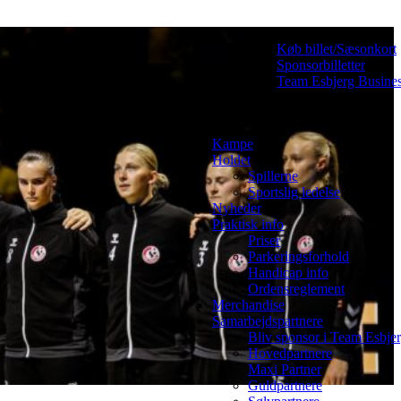
Køb billet/Sæsonkort
Sponsorbilletter
Team Esbjerg Busine
Kampe
Holdet
Spillerne
Sportslig ledelse
Nyheder
Praktisk info
Priser
Parkeringsforhold
Handicap info
Ordensreglement
Merchandise
Samarbejdspartnere
Bliv sponsor i Team Esbje
Hovedpartnere
Maxi Partner
Guldpartnere