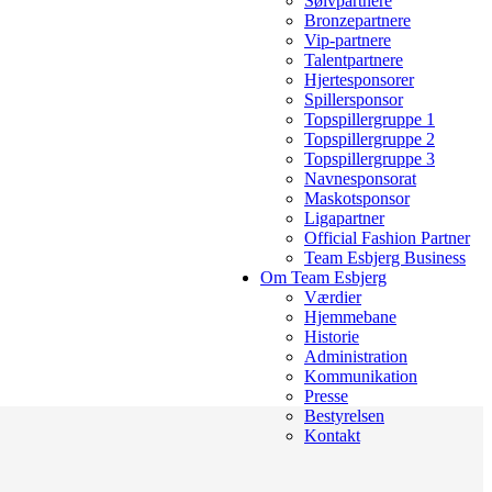
Sølvpartnere
Bronzepartnere
Vip-partnere
Talentpartnere
Hjertesponsorer
Spillersponsor
Topspillergruppe 1
Topspillergruppe 2
Topspillergruppe 3
Navnesponsorat
Maskotsponsor
Ligapartner
Official Fashion Partner
Team Esbjerg Business
Om Team Esbjerg
Værdier
Hjemmebane
Historie
Administration
Kommunikation
Presse
Bestyrelsen
Kontakt