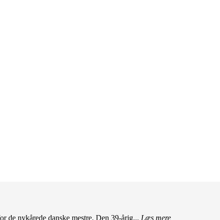
r de nykårede danske mestre. Den 39-årig...
Læs mere