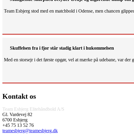
Team Esbjerg stod med en matchbold i Odense, men chancen glippe
Skuffelsen fra i fjor står stadig klart i hukommelsen
Med en storsejr i det første opgør, vel at mærke på udebane, var der gjo
Kontakt os
Team Esbjerg Elitehåndbold A/S
Gl. Vardevej 82
6700 Esbjerg
+45 75 13 52 76
teamesbjerg@teamesbjerg.dk