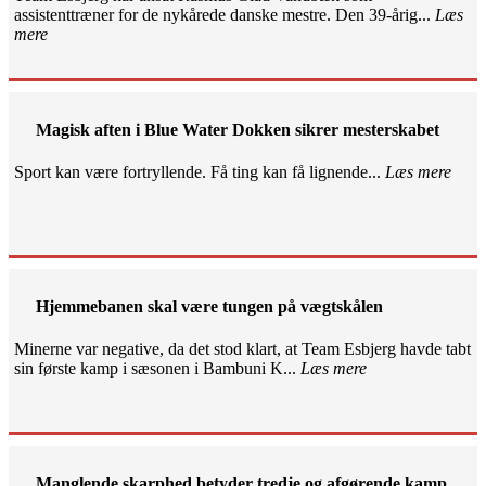
assistenttræner for de nykårede danske mestre. Den 39-årig...
Læs
mere
Magisk aften i Blue Water Dokken sikrer mesterskabet
Sport kan være fortryllende. Få ting kan få lignende...
Læs mere
Hjemmebanen skal være tungen på vægtskålen
Minerne var negative, da det stod klart, at Team Esbjerg havde tabt
sin første kamp i sæsonen i Bambuni K...
Læs mere
Manglende skarphed betyder tredje og afgørende kamp