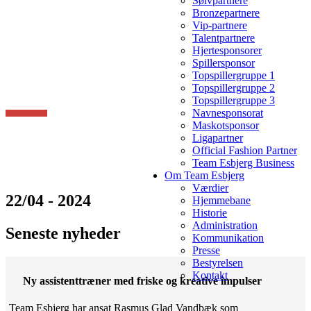
Sølvpartnere
Bronzepartnere
Vip-partnere
Talentpartnere
Hjertesponsorer
Spillersponsor
Topspillergruppe 1
Topspillergruppe 2
Topspillergruppe 3
Navnesponsorat
Maskotsponsor
Ligapartner
Official Fashion Partner
Team Esbjerg Business
Om Team Esbjerg
Værdier
22/04 - 2024
Hjemmebane
Historie
Administration
Seneste nyheder
Kommunikation
Presse
Bestyrelsen
Kontakt
Ny assistenttræner med friske og kreative impulser
Team Esbjerg har ansat Rasmus Glad Vandbæk som