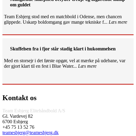
om guldet
Team Esbjerg stod med en matchbold i Odense, men chancen
glippede. Uskarp boldomgang gav mange tekniske f...
Læs mere
Skuffelsen fra i fjor står stadig klart i hukommelsen
Med en storsejr i det første opgør, vel at mærke på udebane, var
der gjort klart til en fest i Blue Water...
Læs mere
Kontakt os
Team Esbjerg Elitehåndbold A/S
Gl. Vardevej 82
6700 Esbjerg
+45 75 13 52 76
teamesbjerg@teamesbjerg.dk