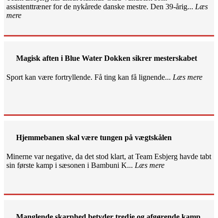
assistenttræner for de nykårede danske mestre. Den 39-årig...
Læs
mere
Magisk aften i Blue Water Dokken sikrer mesterskabet
Sport kan være fortryllende. Få ting kan få lignende...
Læs mere
Hjemmebanen skal være tungen på vægtskålen
Minerne var negative, da det stod klart, at Team Esbjerg havde tabt
sin første kamp i sæsonen i Bambuni K...
Læs mere
Manglende skarphed betyder tredje og afgørende kamp