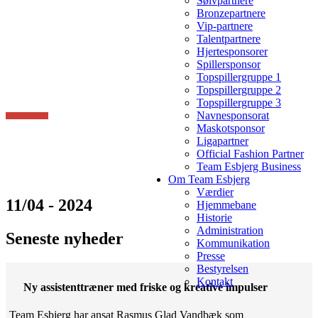
Sølvpartnere
Bronzepartnere
Vip-partnere
Talentpartnere
Hjertesponsorer
Spillersponsor
Topspillergruppe 1
Topspillergruppe 2
Topspillergruppe 3
Navnesponsorat
Maskotsponsor
Ligapartner
Official Fashion Partner
Team Esbjerg Business
Om Team Esbjerg
Værdier
11/04 - 2024
Hjemmebane
Historie
Administration
Seneste nyheder
Kommunikation
Presse
Bestyrelsen
Kontakt
Ny assistenttræner med friske og kreative impulser
Team Esbjerg har ansat Rasmus Glad Vandbæk som