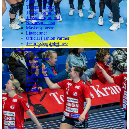
Spillersponsor
Topspillergruppe 1
Topspillergruppe 2
Topspillergruppe 3
Navnesponsorat
Maskotsponsor
Ligapartner
Official Fashion Partner
Team Esbjerg Business
Om Team Esbjerg
Værdier
Hjemmebane
Historie
Administration
Kommunikation
Presse
Bestyrelsen
Kontakt