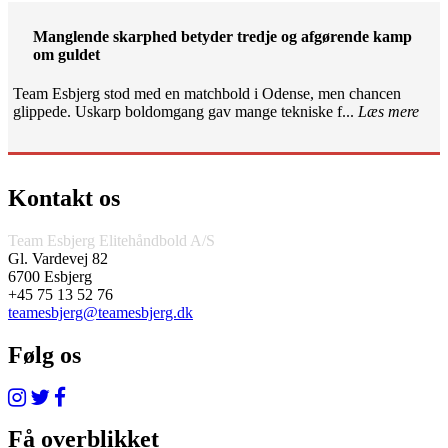
Manglende skarphed betyder tredje og afgørende kamp
om guldet
Team Esbjerg stod med en matchbold i Odense, men chancen
glippede. Uskarp boldomgang gav mange tekniske f...
Læs mere
Kontakt os
Team Esbjerg Elitehåndbold A/S
Gl. Vardevej 82
6700 Esbjerg
+45 75 13 52 76
teamesbjerg@teamesbjerg.dk
Følg os
Få overblikket