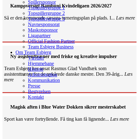
Spillersponsor
Kampoversigt Bambuni Kvindeligaen 2026/2027
Topspillergruppe 1
Topspillergruppe 2
Så er den kommende sæsons turneringsplan på plads. I...
Læs mere
Topspillergruppe 3
Navnesponsorat
Maskotsponsor
Ligapartner
Official Fashion Partner
Team Esbjerg Business
Om Team Esbjerg
Ny assistenttræner med friske og kreative impulser
Værdier
Hjemmebane
Team Esbjerg har ansat Rasmus Glad Vandbæk som
Historie
assistenttræner for de nykårede danske mestre. Den 39-årig...
Læs
Administration
mere
Kommunikation
Presse
Bestyrelsen
Kontakt
Magisk aften i Blue Water Dokken sikrer mesterskabet
Sport kan være fortryllende. Få ting kan få lignende...
Læs mere