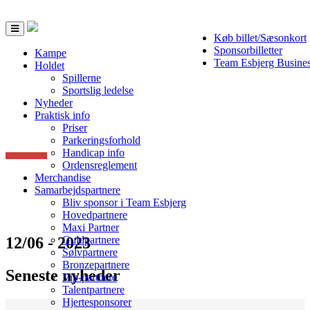
Toggle
Køb billet/Sæsonkort
navigation
Sponsorbilletter
Kampe
Team Esbjerg Busine
Holdet
Spillerne
Sportslig ledelse
Nyheder
Praktisk info
Priser
Parkeringsforhold
Handicap info
Ordensreglement
Merchandise
Samarbejdspartnere
Bliv sponsor i Team Esbjerg
Hovedpartnere
Maxi Partner
12/06 - 2023
Guldpartnere
Sølvpartnere
Bronzepartnere
Seneste nyheder
Vip-partnere
Talentpartnere
Hjertesponsorer