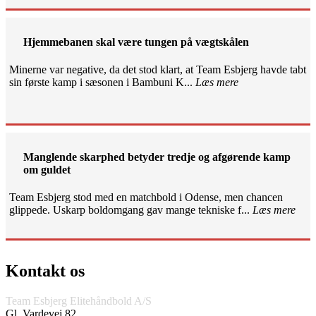
Hjemmebanen skal være tungen på vægtskålen
Minerne var negative, da det stod klart, at Team Esbjerg havde tabt
sin første kamp i sæsonen i Bambuni K...
Læs mere
Manglende skarphed betyder tredje og afgørende kamp
om guldet
Team Esbjerg stod med en matchbold i Odense, men chancen
glippede. Uskarp boldomgang gav mange tekniske f...
Læs mere
Kontakt os
Team Esbjerg Elitehåndbold A/S
Gl. Vardevej 82