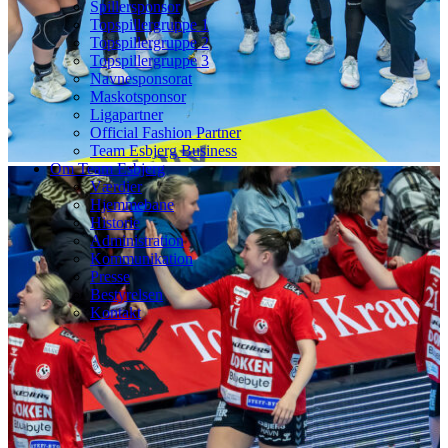
Spillersponsor
Topspillergruppe 1
Topspillergruppe 2
Topspillergruppe 3
Navnesponsorat
Maskotsponsor
Ligapartner
Official Fashion Partner
Team Esbjerg Business
Om Team Esbjerg
Værdier
Hjemmebane
Historie
Administration
Kommunikation
Presse
Bestyrelsen
Kontakt