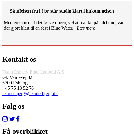
Skuffelsen fra i fjor står stadig klart i hukommelsen
Med en storsejr i det første opgør, vel at mærke på udebane, var
der gjort klart til en fest i Blue Water...
Læs mere
Kontakt os
Team Esbjerg Elitehåndbold A/S
Gl. Vardevej 82
6700 Esbjerg
+45 75 13 52 76
teamesbjerg@teamesbjerg.dk
Følg os
Få overblikket