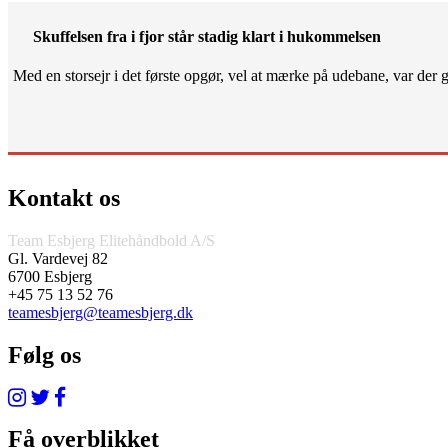
Skuffelsen fra i fjor står stadig klart i hukommelsen
Med en storsejr i det første opgør, vel at mærke på udebane, var der gjo
Kontakt os
Team Esbjerg Elitehåndbold A/S
Gl. Vardevej 82
6700 Esbjerg
+45 75 13 52 76
teamesbjerg@teamesbjerg.dk
Følg os
Få overblikket