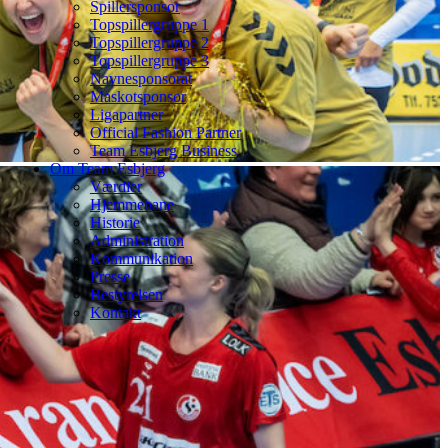
Spillersponsor
Topspillergruppe 1
Topspillergruppe 2
Topspillergruppe 3
Navnesponsorat
Maskotsponsor
Ligapartner
Official Fashion Partner
Team Esbjerg Business
Om Team Esbjerg
Værdier
Hjemmebane
Historie
Administration
Kommunikation
Presse
Bestyrelsen
Kontakt