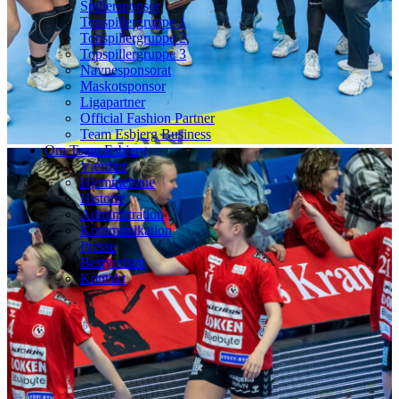
Spillersponsor
Topspillergruppe 1
Topspillergruppe 2
Topspillergruppe 3
Navnesponsorat
Maskotsponsor
Ligapartner
Official Fashion Partner
Team Esbjerg Business
Om Team Esbjerg
Værdier
Hjemmebane
Historie
Administration
Kommunikation
Presse
Bestyrelsen
Kontakt