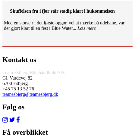
Skuffelsen fra i fjor står stadig klart i hukommelsen
Med en storsejr i det første opgør, vel at mærke på udebane, var
der gjort klart til en fest i Blue Water...
Læs mere
Kontakt os
Team Esbjerg Elitehåndbold A/S
Gl. Vardevej 82
6700 Esbjerg
+45 75 13 52 76
teamesbjerg@teamesbjerg.dk
Følg os
Få overblikket