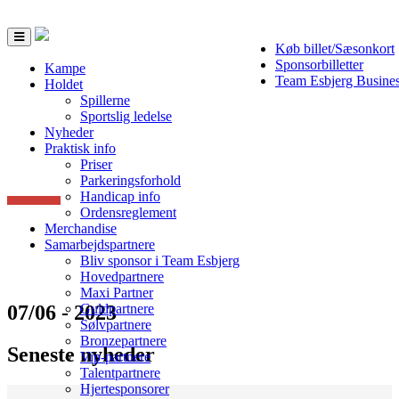
Toggle
Køb billet/Sæsonkort
navigation
Sponsorbilletter
Kampe
Team Esbjerg Busine
Holdet
Spillerne
Sportslig ledelse
Nyheder
Praktisk info
Priser
Parkeringsforhold
Handicap info
Ordensreglement
Merchandise
Samarbejdspartnere
Bliv sponsor i Team Esbjerg
Hovedpartnere
Maxi Partner
07/06 - 2023
Guldpartnere
Sølvpartnere
Bronzepartnere
Seneste nyheder
Vip-partnere
Talentpartnere
Hjertesponsorer