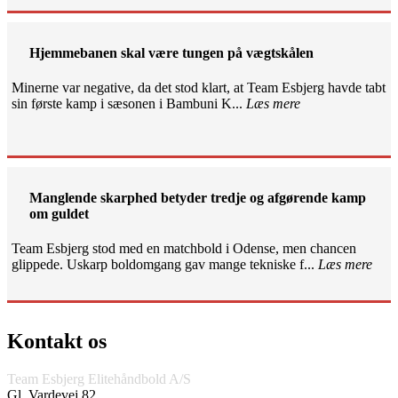
Hjemmebanen skal være tungen på vægtskålen
Minerne var negative, da det stod klart, at Team Esbjerg havde tabt
sin første kamp i sæsonen i Bambuni K...
Læs mere
Manglende skarphed betyder tredje og afgørende kamp
om guldet
Team Esbjerg stod med en matchbold i Odense, men chancen
glippede. Uskarp boldomgang gav mange tekniske f...
Læs mere
Kontakt os
Team Esbjerg Elitehåndbold A/S
Gl. Vardevej 82