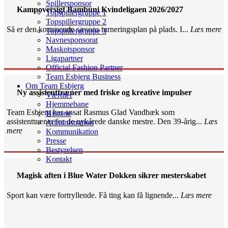
Spillersponsor
Kampoversigt Bambuni Kvindeligaen 2026/2027
Topspillergruppe 1
Topspillergruppe 2
Så er den kommende sæsons turneringsplan på plads. I...
Læs mere
Topspillergruppe 3
Navnesponsorat
Maskotsponsor
Ligapartner
Official Fashion Partner
Team Esbjerg Business
Om Team Esbjerg
Ny assistenttræner med friske og kreative impulser
Værdier
Hjemmebane
Team Esbjerg har ansat Rasmus Glad Vandbæk som
Historie
assistenttræner for de nykårede danske mestre. Den 39-årig...
Læs
Administration
mere
Kommunikation
Presse
Bestyrelsen
Kontakt
Magisk aften i Blue Water Dokken sikrer mesterskabet
Sport kan være fortryllende. Få ting kan få lignende...
Læs mere