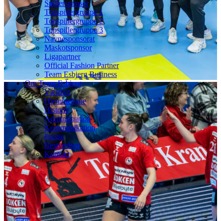
Spillersponsor
Topspillergruppe 1
Topspillergruppe 2
Topspillergruppe 3
Navnesponsorat
Maskotsponsor
Ligapartner
Official Fashion Partner
Team Esbjerg Business
Om Team Esbjerg
Værdier
Hjemmebane
Historie
Administration
Kommunikation
Presse
Bestyrelsen
Kontakt