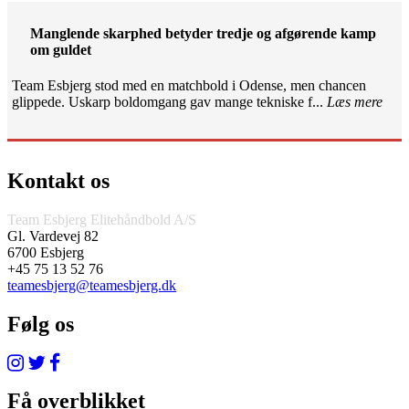
Manglende skarphed betyder tredje og afgørende kamp
om guldet
Team Esbjerg stod med en matchbold i Odense, men chancen
glippede. Uskarp boldomgang gav mange tekniske f...
Læs mere
Kontakt os
Team Esbjerg Elitehåndbold A/S
Gl. Vardevej 82
6700 Esbjerg
+45 75 13 52 76
teamesbjerg@teamesbjerg.dk
Følg os
Få overblikket