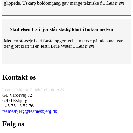
glippede. Uskarp boldomgang gav mange tekniske f...
Læs mere
Skuffelsen fra i fjor står stadig klart i hukommelsen
Med en storsejr i det første opgør, vel at mærke på udebane, var
der gjort klart til en fest i Blue Water...
Læs mere
Kontakt os
Team Esbjerg Elitehåndbold A/S
Gl. Vardevej 82
6700 Esbjerg
+45 75 13 52 76
teamesbjerg@teamesbjerg.dk
Følg os