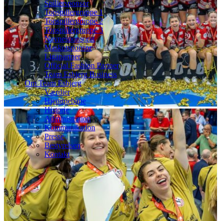
Spillersponsor
Topspillergruppe 1
Topspillergruppe 2
Topspillergruppe 3
Navnesponsorat
Maskotsponsor
Ligapartner
Official Fashion Partner
Team Esbjerg Business
Om Team Esbjerg
Værdier
Hjemmebane
Historie
Administration
Kommunikation
Presse
Bestyrelsen
Kontakt