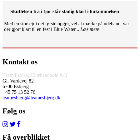
Skuffelsen fra i fjor står stadig klart i hukommelsen
Med en storsejr i det første opgør, vel at mærke på udebane, var
der gjort klart til en fest i Blue Water...
Læs mere
Kontakt os
Team Esbjerg Elitehåndbold A/S
Gl. Vardevej 82
6700 Esbjerg
+45 75 13 52 76
teamesbjerg@teamesbjerg.dk
Følg os
Få overblikket