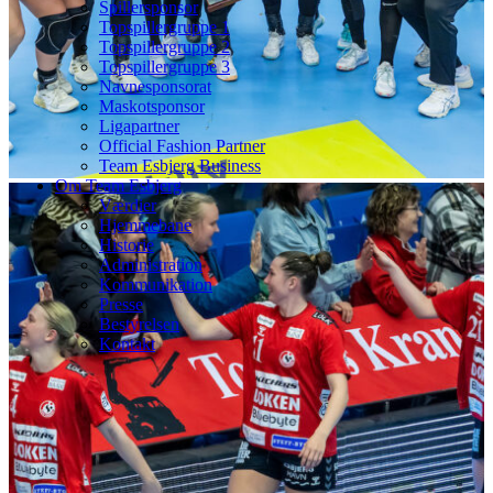
Spillersponsor
Topspillergruppe 1
Topspillergruppe 2
Topspillergruppe 3
Navnesponsorat
Maskotsponsor
Ligapartner
Official Fashion Partner
Team Esbjerg Business
Om Team Esbjerg
Værdier
Hjemmebane
Historie
Administration
Kommunikation
Presse
Bestyrelsen
Kontakt