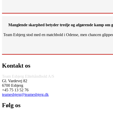
Manglende skarphed betyder tredje og afgørende kamp om g
Team Esbjerg stod med en matchbold i Odense, men chancen glippe
Kontakt os
Team Esbjerg Elitehåndbold A/S
Gl. Vardevej 82
6700 Esbjerg
+45 75 13 52 76
teamesbjerg@teamesbjerg.dk
Følg os