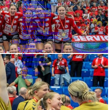
Spillersponsor
Topspillergruppe 1
Topspillergruppe 2
Topspillergruppe 3
Navnesponsorat
Maskotsponsor
Ligapartner
Official Fashion Partner
Team Esbjerg Business
Om Team Esbjerg
Værdier
Hjemmebane
Historie
Administration
Kommunikation
Presse
Bestyrelsen
Kontakt