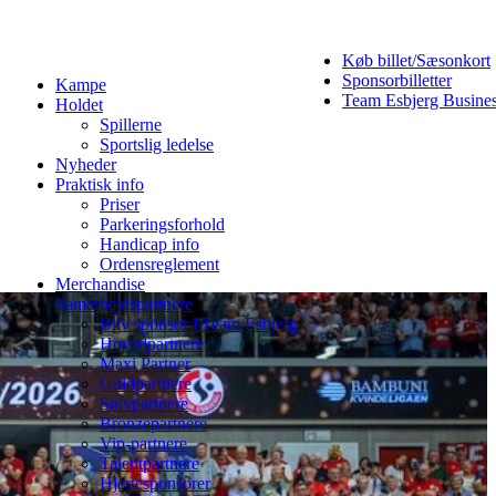
Køb billet/Sæsonkort
Sponsorbilletter
Kampe
Team Esbjerg Busine
Holdet
Spillerne
Sportslig ledelse
Nyheder
Praktisk info
Priser
Parkeringsforhold
Handicap info
Ordensreglement
Merchandise
Samarbejdspartnere
Bliv sponsor i Team Esbjerg
Hovedpartnere
Maxi Partner
Guldpartnere
Sølvpartnere
Bronzepartnere
Vip-partnere
Talentpartnere
Hjertesponsorer