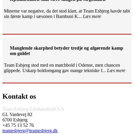
Minerne var negative, da det stod klart, at Team Esbjerg havde tabt
sin første kamp i sæsonen i Bambuni K...
Læs mere
Manglende skarphed betyder tredje og afgørende kamp
om guldet
Team Esbjerg stod med en matchbold i Odense, men chancen
glippede. Uskarp boldomgang gav mange tekniske f...
Læs mere
Kontakt os
Team Esbjerg Elitehåndbold A/S
Gl. Vardevej 82
6700 Esbjerg
+45 75 13 52 76
teamesbjerg@teamesbjerg.dk