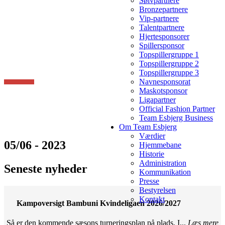
Sølvpartnere
Bronzepartnere
Vip-partnere
Talentpartnere
Hjertesponsorer
Spillersponsor
Topspillergruppe 1
Topspillergruppe 2
Topspillergruppe 3
Navnesponsorat
Maskotsponsor
Ligapartner
Official Fashion Partner
Team Esbjerg Business
Om Team Esbjerg
Værdier
05/06 - 2023
Hjemmebane
Historie
Administration
Seneste nyheder
Kommunikation
Presse
Bestyrelsen
Kontakt
Kampoversigt Bambuni Kvindeligaen 2026/2027
Så er den kommende sæsons turneringsplan på plads. I...
Læs mere