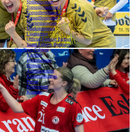
Spillersponsor
Topspillergruppe 1
Topspillergruppe 2
Topspillergruppe 3
Navnesponsorat
Maskotsponsor
Ligapartner
Official Fashion Partner
Team Esbjerg Business
Om Team Esbjerg
Værdier
Hjemmebane
Historie
Administration
Kommunikation
Presse
Bestyrelsen
Kontakt