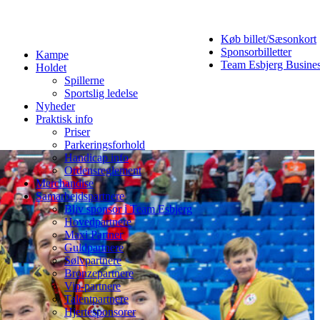
Køb billet/Sæsonkort
Sponsorbilletter
Kampe
Team Esbjerg Busine
Holdet
Spillerne
Sportslig ledelse
Nyheder
Praktisk info
Priser
Parkeringsforhold
Handicap info
Ordensreglement
Merchandise
Samarbejdspartnere
Bliv sponsor i Team Esbjerg
Hovedpartnere
Maxi Partner
Guldpartnere
Sølvpartnere
Bronzepartnere
Vip-partnere
Talentpartnere
Hjertesponsorer