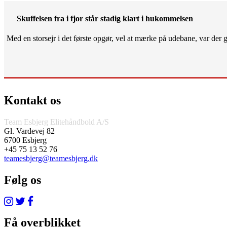
Skuffelsen fra i fjor står stadig klart i hukommelsen
Med en storsejr i det første opgør, vel at mærke på udebane, var der gjo
Kontakt os
Team Esbjerg Elitehåndbold A/S
Gl. Vardevej 82
6700 Esbjerg
+45 75 13 52 76
teamesbjerg@teamesbjerg.dk
Følg os
Få overblikket