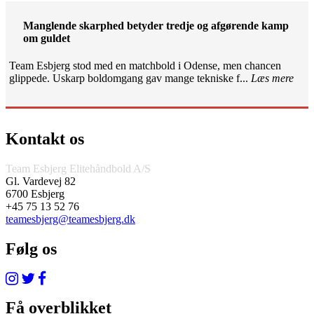
Manglende skarphed betyder tredje og afgørende kamp
om guldet
Team Esbjerg stod med en matchbold i Odense, men chancen
glippede. Uskarp boldomgang gav mange tekniske f...
Læs mere
Kontakt os
Team Esbjerg Elitehåndbold A/S
Gl. Vardevej 82
6700 Esbjerg
+45 75 13 52 76
teamesbjerg@teamesbjerg.dk
Følg os
Få overblikket