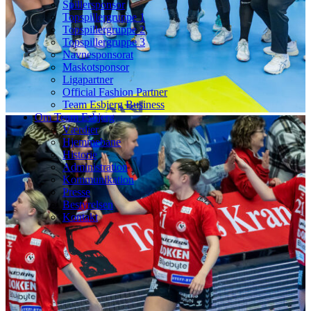
Spillersponsor
Topspillergruppe 1
Topspillergruppe 2
Topspillergruppe 3
Navnesponsorat
Maskotsponsor
Ligapartner
Official Fashion Partner
Team Esbjerg Business
Om Team Esbjerg
Værdier
Hjemmebane
Historie
Administration
Kommunikation
Presse
Bestyrelsen
Kontakt