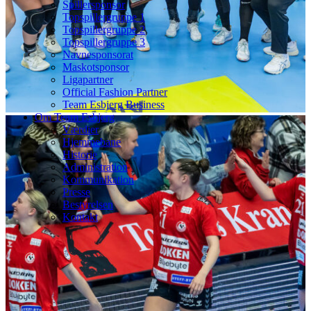
Spillersponsor
Topspillergruppe 1
Topspillergruppe 2
Topspillergruppe 3
Navnesponsorat
Maskotsponsor
Ligapartner
Official Fashion Partner
Team Esbjerg Business
Om Team Esbjerg
Værdier
Hjemmebane
Historie
Administration
Kommunikation
Presse
Bestyrelsen
Kontakt