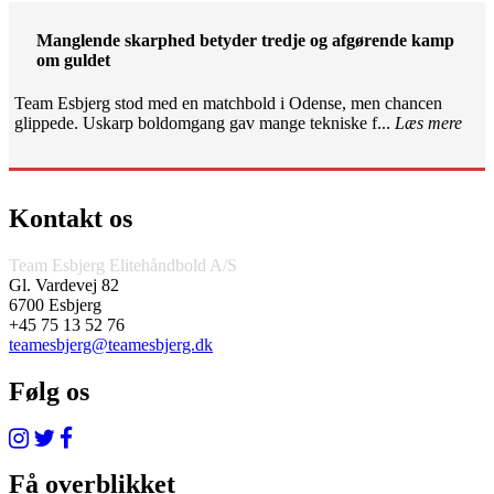
Manglende skarphed betyder tredje og afgørende kamp
om guldet
Team Esbjerg stod med en matchbold i Odense, men chancen
glippede. Uskarp boldomgang gav mange tekniske f...
Læs mere
Kontakt os
Team Esbjerg Elitehåndbold A/S
Gl. Vardevej 82
6700 Esbjerg
+45 75 13 52 76
teamesbjerg@teamesbjerg.dk
Følg os
Få overblikket