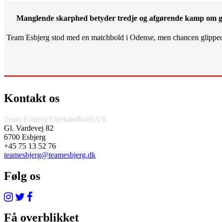
Manglende skarphed betyder tredje og afgørende kamp om g
Team Esbjerg stod med en matchbold i Odense, men chancen glippe
Kontakt os
Team Esbjerg Elitehåndbold A/S
Gl. Vardevej 82
6700 Esbjerg
+45 75 13 52 76
teamesbjerg@teamesbjerg.dk
Følg os
Få overblikket