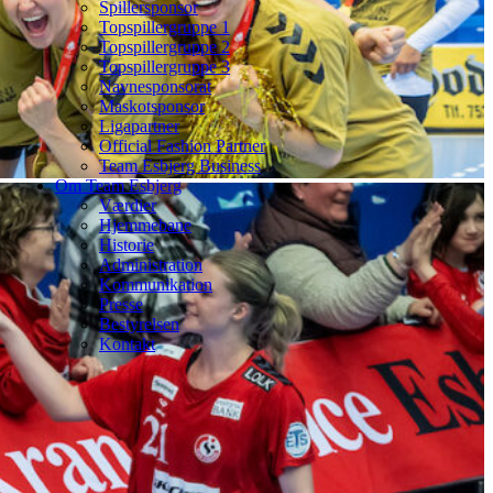
Spillersponsor
Topspillergruppe 1
Topspillergruppe 2
Topspillergruppe 3
Navnesponsorat
Maskotsponsor
Ligapartner
Official Fashion Partner
Team Esbjerg Business
Om Team Esbjerg
Værdier
Hjemmebane
Historie
Administration
Kommunikation
Presse
Bestyrelsen
Kontakt