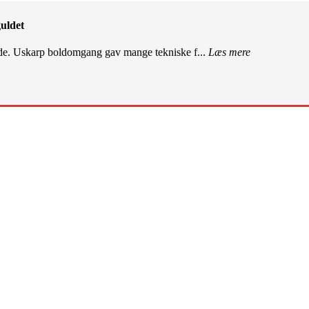
uldet
de. Uskarp boldomgang gav mange tekniske f...
Læs mere