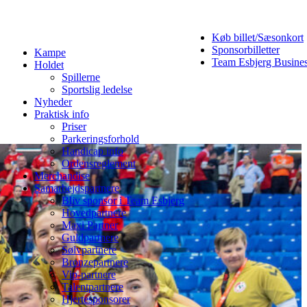
Køb billet/Sæsonkort
Sponsorbilletter
Kampe
Team Esbjerg Busine
Holdet
Spillerne
Sportslig ledelse
Nyheder
Praktisk info
Priser
Parkeringsforhold
Handicap info
Ordensreglement
Merchandise
Samarbejdspartnere
Bliv sponsor i Team Esbjerg
Hovedpartnere
Maxi Partner
Guldpartnere
Sølvpartnere
Bronzepartnere
Vip-partnere
Talentpartnere
Hjertesponsorer